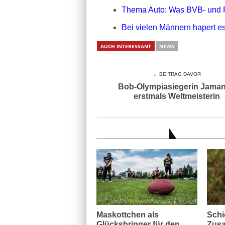
Thema Auto: Was BVB- und 
Bei vielen Männern hapert es
AUCH INTERESSANT
NEWS
← BEITRAG DAVOR
Bob-Olympiasiegerin Jama
erstmals Weltmeisterin
AUCH INTERESSANT
Maskottchen als
Schi
Glücksbringer für den
Zusa