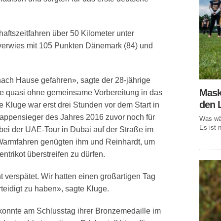
aftszeitfahren über 50 Kilometer unter
erwies mit 105 Punkten Dänemark (84) und
ach Hause gefahren», sagte der 28-jährige
Mask
ge quasi ohne gemeinsame Vorbereitung in das
den 
 Kluge war erst drei Stunden vor dem Start in
tappensieger des Jahres 2016 zuvor noch für
Was wär
Es ist n
bei der UAE-Tour in Dubai auf der Straße im
 Warmfahren genügten ihm und Reinhardt, um
trikot überstreifen zu dürfen.
t verspätet. Wir hatten einen großartigen Tag
rteidigt zu haben», sagte Kluge.
onnte am Schlusstag ihrer Bronzemedaille im