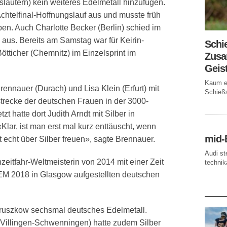
slautern) kein weiteres Edelmetall hinzufügen.
Achtelfinal-Hoffnungslauf aus und musste früh
en. Auch Charlotte Becker (Berlin) schied im
 aus. Bereits am Samstag war für Keirin-
Schi
tticher (Chemnitz) im Einzelsprint im
Zusa
Geis
Kaum ei
ennauer (Durach) und Lisa Klein (Erfurt) mit
Schießs
strecke der deutschen Frauen in der 3000-
t hatte dort Judith Arndt mit Silber in
Klar, ist man erst mal kurz enttäuscht, wenn
mid-
zt echt über Silber freuen», sagte Brennauer.
Audi st
nzeitfahr-Weltmeisterin von 2014 mit einer Zeit
technika
 EM 2018 in Glasgow aufgestellten deutschen
AKTUE
Pruszkow sechsmal deutsches Edelmetall.
Villingen-Schwenningen) hatte zudem Silber