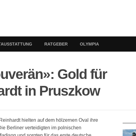
TAUSSTATTUNG
RATGEBER
OLYMPIA
uverän»: Gold für
ardt in Pruszkow
RATG
inhardt hielten auf dem hölzernen Oval ihre
ie Berliner verteidigten im polnischen
Madison und sorgten für das erste deutsche