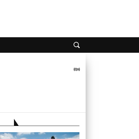
(dpa)
EBER