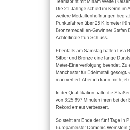
Teamsprint mit Miriam Welte (Kaiser
Die 21-Jährige schied im Keirin im 
weitere Medaillenhoffnungen begrab
Punktefahren über 25 Kilometer früh
Bronzemedaillen-Gewinner Stefan Bö
Achtelfinale früh Schluss.
Ebenfalls am Samstag hatten Lisa Br
Silber und Bronze eine lange Durst
Meter-Einerverfolgung beendet. Zuletz
Manchester für Edelmetall gesorgt. «
man verliert. Aber ich kann mich jet
In der Qualifikation hatte die Straße
von 3:25,697 Minuten ihren bei der
Rekord erneut verbessert.
So steht am Ende der fünf Tage in 
Europameister Domenic Weinstein (