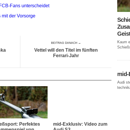
FCB-Fans unterscheidet
 mit der Vorsorge
Schi
Zusa
Geis
Kaum ei
BEITRAG DANACH →
Schießs
nka
Vettel will den Titel im fünften
Ferrari-Jahr
mid-
Audi st
technika
eßsport: Perfektes
mid-Exklusiv: Video zum
mmenspiel von
Audi S3