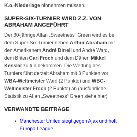
K.o.-Niederlage
hinnehmen müssen.
SUPER-SIX-TURNIER WIRD Z.Z. VON
ABRAHAM ANGEFÜHRT
Der 30-jährige Allan „Sweetness“ Green wird es bei
dem Super-Six-Turnier neben
Arthur Abraham
mit
den Amerikanern
André Dirrell
und André Ward,
dem Briten
Carl Froch
und dem Dänen
Mikkel
Kessler
zu tun bekommen. Die Wertung des
Turniers führt derzeit Abraham mit 3 Punkten vor
WBA-Weltmeister
Ward (2 Punkte) und
WBC-
Weltmeister Froch
(2 Punkte) an (ausführliche
Statistik zu Allan „Sweetness“ Green siehe hier).
VERWANDTE BEITRÄGE
Manchester United siegt gegen Ajax und holt
Europa League