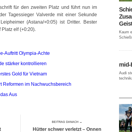
chrift für den zweiten Platz und führt nun im
Schi
 der Tagessieger Valverde mit einer Sekunde
Zusa
eipheimer (Astana/+0:05) ist Dritter. Bester
Geis
Platz elf (+0:20).
Kaum ei
Schießs
e-Auftritt Olympia-Achte
 stärker kontrollieren
mid-
Audi st
rstes Gold für Vietnam
technika
ert Reformen im Nachwuchsbereich
AKTUE
 das Aus
BEITRAG DANACH →
t
Hütter schwer verletzt – Onnen