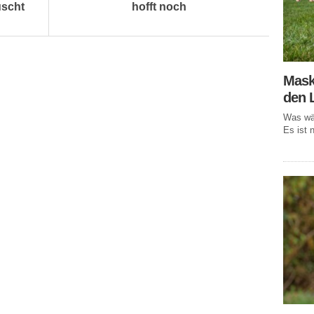
uscht
hofft noch
Mask
den 
Was wär
Es ist n