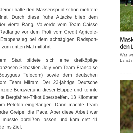
einer hatte den Massensprint schon mehrere
fnet. Durch diese frühe Attacke blieb dem
er vierte Rang. Valverde vom Team Caisse
Radlänge vor dem Profi vom Credit Agricole-
Mask
 Etappensieg bei dem achttägigen Radsport-
den 
 zum dritten Mal mitfährt.
Was wär
 Start bildete sich eine dreiköpfige
Es ist n
ranzosen Sebastien Joly vom Team Francaise
ouygues Telecom) sowie dem deutschen
vom Team Milram. Der 23-jährige Deutsche
inzige Bergwertung dieser Etappe und konnte
te Bergfahrer-Trikot überstreifen. 13 Kilometer
 vom Peloton eingefangen. Dann
machte Team
ndre Greipel die Pace. Aber diese Arbeit war
e musste abreißen lassen und kam erst 41
e ins Ziel.