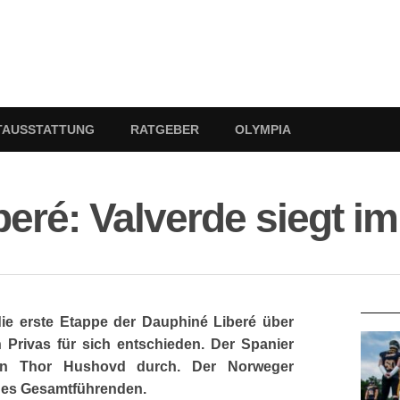
TAUSSTATTUNG
RATGEBER
OLYMPIA
eré: Valverde siegt im
RATG
die erste Etappe der Dauphiné Liberé über
Privas für sich entschieden. Der Spanier
gen Thor Hushovd durch. Der Norweger
des Gesamtführenden.