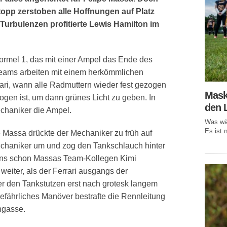
topp zerstoben alle Hoffnungen auf Platz
Turbulenzen profitierte Lewis Hamilton im
 Formel 1, das mit einer Ampel das Ende des
Teams arbeiten mit einem herkömmlichen
rari, wann alle Radmuttern wieder fest gezogen
Mask
gen ist, um dann grünes Licht zu geben. In
den 
echaniker die Ampel.
Was wär
Es ist n
Massa drückte der Mechaniker zu früh auf
echaniker um und zog den Tankschlauch hinter
gens schon Massas Team-Kollegen Kimi
weiter, als der Ferrari ausgangs der
er den Tankstutzen erst nach grotesk langem
efährliches Manöver bestrafte die Rennleitung
ngasse.