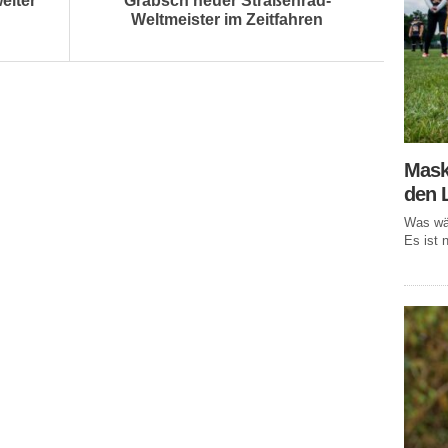
eiter
Grabsch neuer Straßenrad-
Weltmeister im Zeitfahren
Mask
den 
Was wär
Es ist n