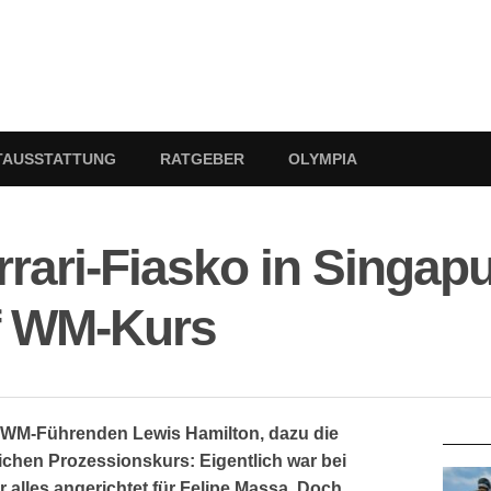
TAUSSTATTUNG
RATGEBER
OLYMPIA
rrari-Fiasko in Singapu
f WM-Kurs
RATG
 WM-Führenden Lewis Hamilton, dazu die
ichen Prozessionskurs: Eigentlich war bei
 alles angerichtet für Felipe Massa. Doch