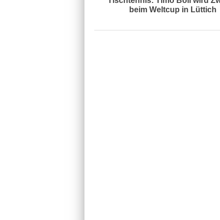
Tischtennis: Timo Boll wird Zw
beim Weltcup in Lüttich