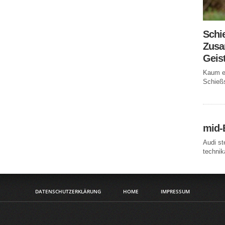
Schi
Zusa
Geis
Kaum ei
Schießs
mid-
Audi st
technika
DATENSCHUTZERKLÄRUNG
HOME
IMPRESSUM