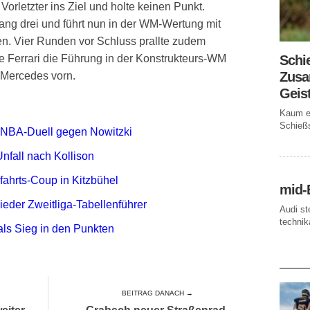
Vorletzter ins Ziel und holte keinen Punkt.
ang drei und führt nun in der WM-Wertung mit
n. Vier Runden vor Schluss prallte zudem
Schi
e Ferrari die Führung in der Konstrukteurs-WM
Zusa
-Mercedes vorn.
Geis
Kaum ei
Schießs
 NBA-Duell gegen Nowitzki
Unfall nach Kollison
bfahrts-Coup in Kitzbühel
mid-
ieder Zweitliga-Tabellenführer
Audi st
technika
als Sieg in den Punkten
AKTUE
BEITRAG DANACH →