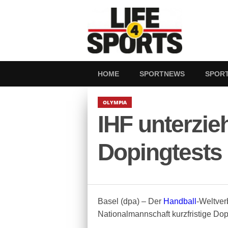
HOME
SPORTNEWS
SPOR
OLYMPIA
IHF unterzie
Dopingtests
Basel (dpa) – Der
Handball
-Weltver
Nationalmannschaft kurzfristige Do