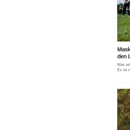
Mask
den 
Was wär
Es ist n