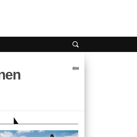
(dpa)
nnen
EBER