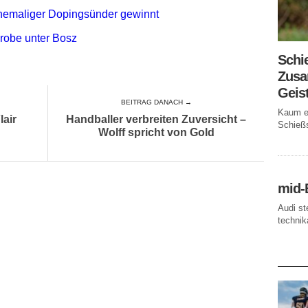
 Ehemaliger Dopingsünder gewinnt
robe unter Bosz
Schi
Zusa
Geis
BEITRAG DANACH →
Kaum ei
air
Handballer verbreiten Zuversicht –
Schießs
Wolff spricht von Gold
mid-
Audi st
technika
AKTUE