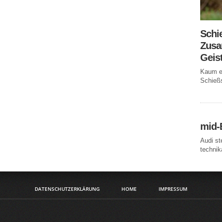
Schi
Zusa
Geis
Kaum ei
Schießs
mid-
Audi st
technika
DATENSCHUTZERKLÄRUNG
HOME
IMPRESSUM