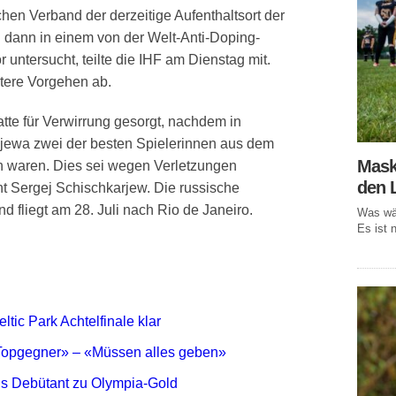
chen Verband der derzeitige Aufenthaltsort der
 dann in einem von der Welt-Anti-Doping-
 untersucht, teilte die IHF am Dienstag mit.
tere Vorgehen ab.
tte für Verwirrung gesorgt, nachdem in
ewa zwei der besten Spielerinnen aus dem
Mask
n waren. Dies sei wegen Verletzungen
den 
 Sergej Schischkarjew. Die russische
d fliegt am 28. Juli nach Rio de Janeiro.
Was wär
Es ist n
ic Park Achtelfinale klar
 Topgegner» – «Müssen alles geben»
s Debütant zu Olympia-Gold