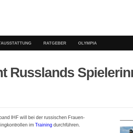
TAUSSTATTUNG
RATGEBER
OLYMPIA
ht Russlands Spieleri
RATG
band IHF will bei der russischen Frauen-
pingkontrollen im
Training
durchführen.