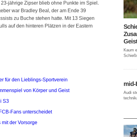
23-jährige Zipser blieb ohne Punkte im Spiel.
geber war Bradley Beal, der am Ende 39
sists zu Buche stehen hatte. Mit 13 Siegen
Schi
lls auf den hinteren Plätzen in der Eastern
Zusa
Geis
Kaum ei
Schießs
r für den Lieblings-Sportverein
mid-
mmenspiel von Körper und Geist
Audi st
technika
i S3
FCB-Fans unterscheidet
AKTUE
 mit der Vorsorge