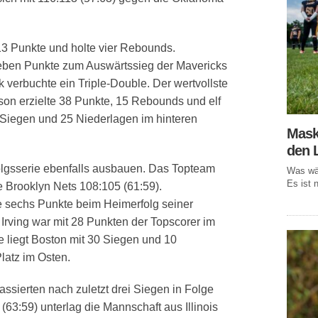
13 Punkte und holte vier Rebounds.
eben Punkte zum Auswärtssieg der Mavericks
 verbuchte ein Triple-Double. Der wertvollste
on erzielte 38 Punkte, 15 Rebounds und elf
13 Siegen und 25 Niederlagen im hinteren
Mask
den 
folgsserie ebenfalls ausbauen. Das Topteam
Was wär
Es ist n
e Brooklyn Nets 108:105 (61:59).
te sechs Punkte beim Heimerfolg seiner
 Irving war mit 28 Punkten der Topscorer im
ie liegt Boston mit 30 Siegen und 10
latz im Osten.
assierten nach zuletzt drei Siegen in Folge
(63:59) unterlag die Mannschaft aus Illinois