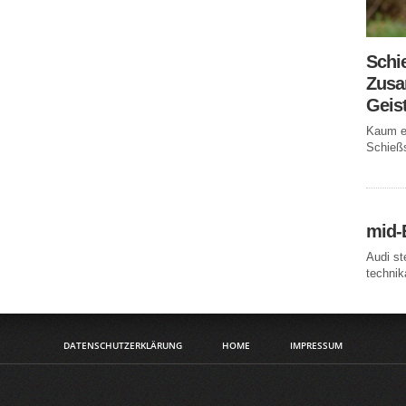
Schi
Zusa
Geis
Kaum ei
Schießs
mid-
Audi st
technika
DATENSCHUTZERKLÄRUNG
HOME
IMPRESSUM