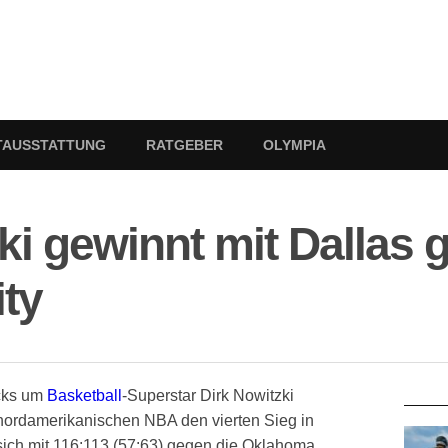
TAUSSTATTUNG
RATGEBER
OLYMPIA
i gewinnt mit Dallas 
ty
RATG
icks um
Basketball
-Superstar Dirk Nowitzki
nordamerikanischen NBA den vierten Sieg in
 sich mit 116:113 (57:63) gegen die Oklahoma