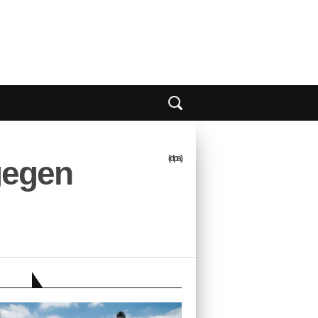
(dpa)
gegen
EBER