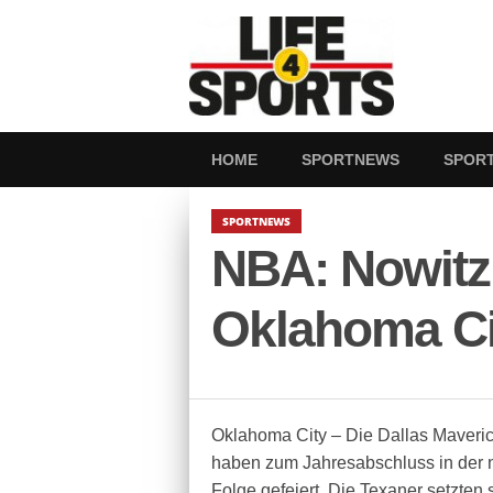
HOME
SPORTNEWS
SPOR
SPORTNEWS
NBA: Nowitzk
Oklahoma Ci
Oklahoma City – Die Dallas Maver
haben zum Jahresabschluss in der 
Folge gefeiert. Die Texaner setzten