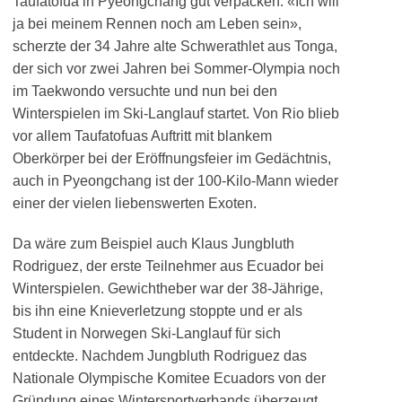
Taufatofua in Pyeongchang gut verpacken. «Ich will
ja bei meinem Rennen noch am Leben sein»,
scherzte der 34 Jahre alte Schwerathlet aus Tonga,
der sich vor zwei Jahren bei Sommer-Olympia noch
im Taekwondo versuchte und nun bei den
Winterspielen im Ski-Langlauf startet. Von Rio blieb
vor allem Taufatofuas Auftritt mit blankem
Oberkörper bei der Eröffnungsfeier im Gedächtnis,
auch in Pyeongchang ist der 100-Kilo-Mann wieder
einer der vielen liebenswerten Exoten.
Da wäre zum Beispiel auch Klaus Jungbluth
Rodriguez, der erste Teilnehmer aus Ecuador bei
Winterspielen. Gewichtheber war der 38-Jährige,
bis ihn eine Knieverletzung stoppte und er als
Student in Norwegen Ski-Langlauf für sich
entdeckte. Nachdem Jungbluth Rodriguez das
Nationale Olympische Komitee Ecuadors von der
Gründung eines Wintersportverbands überzeugt