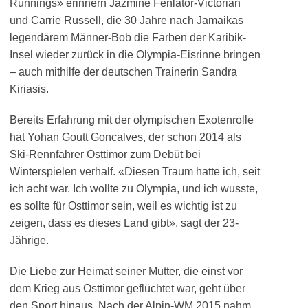
Runnings» erinnern Jazmine Fenlator-Victorian
und Carrie Russell, die 30 Jahre nach Jamaikas
legendärem Männer-Bob die Farben der Karibik-
Insel wieder zurück in die Olympia-Eisrinne bringen
– auch mithilfe der deutschen Trainerin Sandra
Kiriasis.
Bereits Erfahrung mit der olympischen Exotenrolle
hat Yohan Goutt Goncalves, der schon 2014 als
Ski-Rennfahrer Osttimor zum Debüt bei
Winterspielen verhalf. «Diesen Traum hatte ich, seit
ich acht war. Ich wollte zu Olympia, und ich wusste,
es sollte für Osttimor sein, weil es wichtig ist zu
zeigen, dass es dieses Land gibt», sagt der 23-
Jährige.
Die Liebe zur Heimat seiner Mutter, die einst vor
dem Krieg aus Osttimor geflüchtet war, geht über
den Sport hinaus. Nach der Alpin-WM 2015 nahm