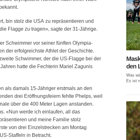
bekannt.
rt, bin stolz die USA zu repräsentieren und
ie Flagge zu tragen», sagte der 31-Jährige.
her Schwimmer vor seiner fünften Olympia-
en der erfolgreichste Athlet der Geschichte.
Mask
 zweite Schwimmer, der die US-Flagge bei der
den 
r Jahren hatte die Fechterin Mariel Zagunis
Was wär
Es ist n
en als damals 15-Jähriger erstmals an den
nden drei Eröffnungsfeiern fehlte Phelps, weil
inale über die 400 Meter Lagen anstanden.
s. «Nun werde ich einlaufen, all das
räsentieren und meine Familie stolz
rste von drei Einzelstrecken am Montag
S-Staffeln in Betracht.