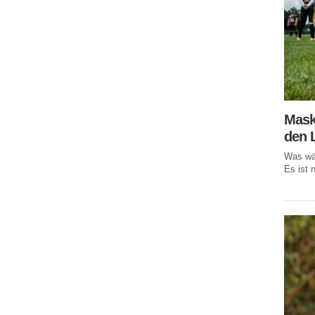
Mask
den 
Was wär
Es ist n