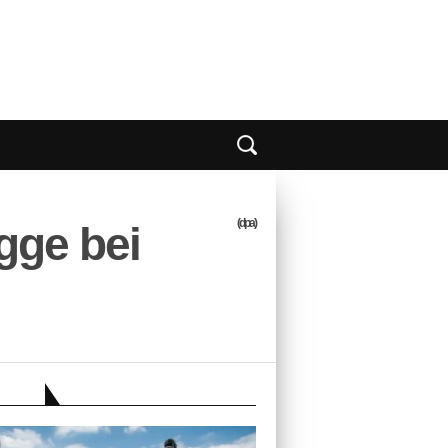
(dpa)
gge bei
EBER