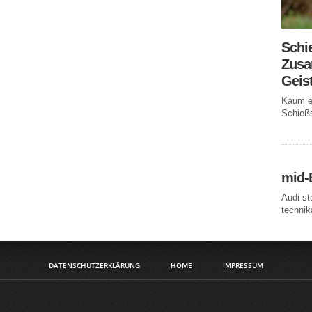
Schi
Zusa
Geis
Kaum ei
Schießs
mid-
Audi st
technika
DATENSCHUTZERKLÄRUNG
HOME
IMPRESSUM