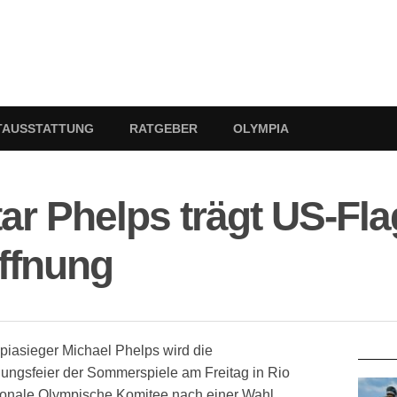
TAUSSTATTUNG
RATGEBER
OLYMPIA
r Phelps trägt US-Fla
ffnung
RATG
piasieger Michael Phelps wird die
nungsfeier der Sommerspiele am Freitag in Rio
tionale Olympische Komitee nach einer Wahl