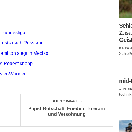
Schi
Zusa
er Bundesliga
Geis
 Lust» nach Russland
Kaum ei
amilton siegt in Mexiko
Schießs
ts-Podest knapp
ister-Wunder
mid-
Audi st
technika
BEITRAG DANACH →
o
Papst-Botschaft: Frieden, Toleranz
AKTUE
und Versöhnung