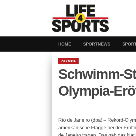
HOME
SPORTNEWS
SPOR
OLYMPIA
Schwimm-Sta
Olympia-Erö
Rio de Janeiro (dpa) – Rekord-Olym
amerikanische Flagge bei der Eröff
de Janeiro tragen. Das gab das Na