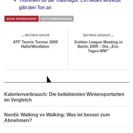
Trommeln für die Traumfigur: Ein neues Workout
gibt den Ton an
AUCH INTERESSANT
FETTVERBRENNUNG
← BEITRAG DAVOR
BEITRAG DANACH →
ATP Tennis Turnier 2009
Golden League Meeting in
Halle/Westfalen
Berlin 2009 – Die „Ein-
Tages-WM“
AUCH INTERESSANT
Kalorienverbrauch: Die beliebtesten Wintersportarten
im Vergleich
Nordic Walking vs Walking: Was ist besser zum
Abnehmen?