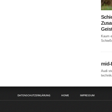
Schi
Zusa
Geis
Kaum ei
Schießs
mid-
Audi st
technika
DATENSCHUTZERKLÄRUNG
HOME
IMPRESSUM