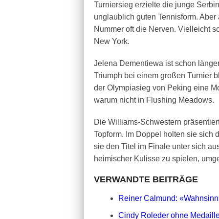
Turniersieg erzielte die junge Serbi
unglaublich guten Tennisform. Aber 
Nummer oft die Nerven. Vielleicht s
New York.
Jelena Dementiewa ist schon länger
Triumph bei einem großen Turnier bli
der Olympiasieg von Peking eine Mot
warum nicht in Flushing Meadows.
Die Williams-Schwestern präsentie
Topform. Im Doppel holten sie sic
sie den Titel im Finale unter sich a
heimischer Kulisse zu spielen, um
VERWANDTE BEITRÄGE
Reiner Calmund: «Wahnsinns
Cindy Roleder ohne Medaill