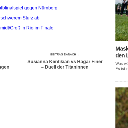
albfinalspiel gegen Nürnberg
h schwerem Sturz ab
idt/Groß in Rio im Finale
Mask
den 
BEITRAG DANACH →
Susianna Kentikian vs Hagar Finer
Was wär
angen
– Duell der Titaninnen
Es ist n