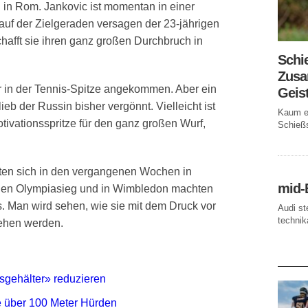
n in Rom. Jankovic ist momentan in einer
auf der Zielgeraden versagen der 23-jährigen
chafft sie ihren ganz großen Durchbruch in
Schi
Zusa
 in der Tennis-Spitze angekommen. Aber ein
Geis
eb der Russin bisher vergönnt. Vielleicht ist
Kaum ei
ivationsspritze für den ganz großen Wurf,
Schießs
rten sich in den vergangenen Wochen in
mid-
h den Olympiasieg und in Wimbledon machten
us. Man wird sehen, wie sie mit dem Druck vor
Audi st
technika
gehen werden.
AKTUE
gehälter» reduzieren
e über 100 Meter Hürden