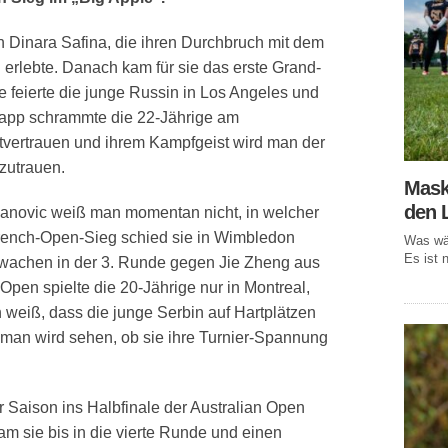
n Dinara Safina, die ihren Durchbruch mit dem
erlebte. Danach kam für sie das erste Grand-
e feierte die junge Russin in Los Angeles und
napp schrammte die 22-Jährige am
stvertrauen und ihrem Kampfgeist wird man der
zutrauen.
Mask
den 
Ivanovic weiß man momentan nicht, in welcher
French-Open-Sieg schied sie in Wimbledon
Was wär
Es ist n
rwachen in der 3. Runde gegen Jie Zheng aus
Open spielte die 20-Jährige nur in Montreal,
 weiß, dass die junge Serbin auf Hartplätzen
r man wird sehen, ob sie ihre Turnier-Spannung
r Saison ins Halbfinale der Australian Open
m sie bis in die vierte Runde und einen