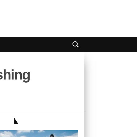
shing
EBER