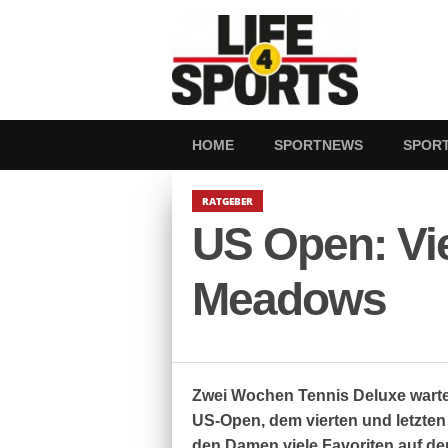
HOME
SPORTNEWS
SPOR
RATGEBER
US Open: Vie
Meadows
Zwei Wochen Tennis Deluxe warten
US-Open, dem vierten und letzten 
den Damen viele Favoriten auf de