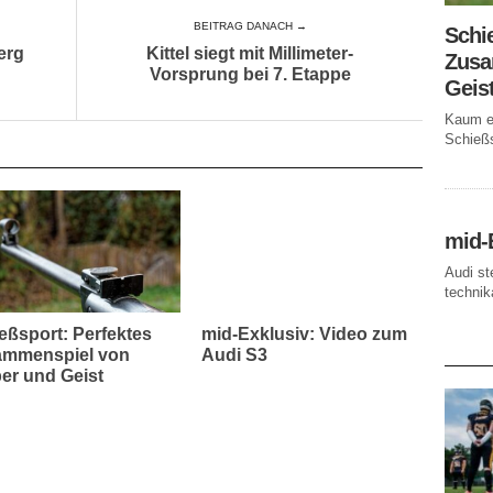
BEITRAG DANACH →
Schi
erg
Kittel siegt mit Millimeter-
Zusa
Vorsprung bei 7. Etappe
Geis
Kaum ei
Schießs
mid-
Audi st
technika
eßsport: Perfektes
mid-Exklusiv: Video zum
AKTUE
mmenspiel von
Audi S3
er und Geist