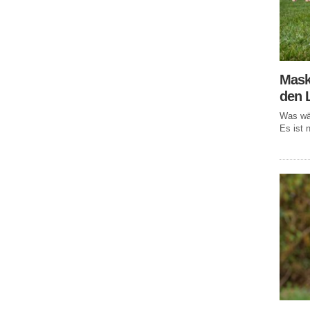
Mask
den 
Was wär
Es ist n