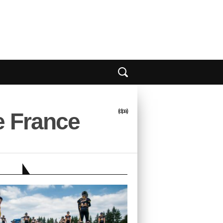
(dpa)
e France
EBER